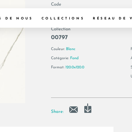
Code
182573 | AE EXT6 
S DE NOUS
COLLECTIONS
RÉSEAU DE 
Collection
00797
Couleur:
Blanc
F
Catégorie:
Fond
Format:
120.0x120.0
Share: