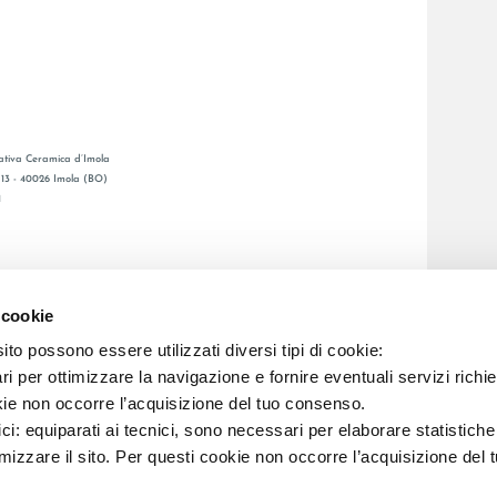
tiva Ceramica d’Imola
, 13 - 40026 Imola (BO)
1
GENERAL CATALOGUE
S
LAFAENZA APP
 cookie
DE VENTE
to possono essere utilizzati diversi tipi di cookie:
i per ottimizzare la navigazione e fornire eventuali servizi richie
kie non occorre l’acquisizione del tuo consenso.
C.F. E REG. IMPR. BO 00286900378 R.E.A. BO 5545
ici: equiparati ai tecnici, sono necessari per elaborare statistic
imizzare il sito. Per questi cookie non occorre l’acquisizione del 