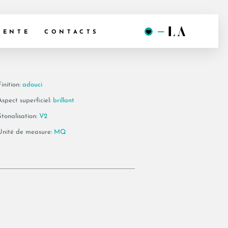
120 LP
VENTE
CONTACTS
inition:
adouci
Aspect superficiel:
brillant
Stonalisation:
V2
Unité de measure:
MQ