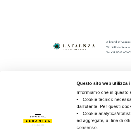
A brand of Coopera
Via Vittorio Veneto
Tel: +39 0542 60160
BRAND
FAQ
COMPANY
CONTACT
Questo sito web utilizza i
CERTIFICATION
RÉSEAU 
Informiamo che in questo si
COLLECTIONS
Cookie tecnici: necessar
dall’utente. Per questi coo
© 2026 - Cooperativa Ceramica d’Imola
P.IVA IT00498281203 
Cookie analytics/statist
Privacy Policy
—
Cookie policy
—
Privacy preferences
ed aggregate, al fine di ott
consenso.