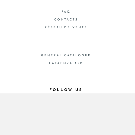
FAQ
CONTACTS
RÉSEAU DE VENTE
GENERAL CATALOGUE
LAFAENZA APP
FOLLOW US
© 2026 - Cooperativa Ceramica d’Imola
P.IVA IT00498281203 C.F. E REG. IMPR. BO