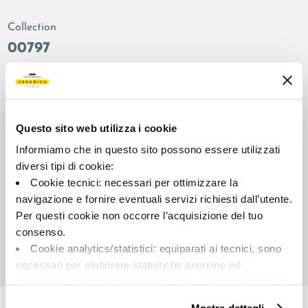
Collection
00797
Couleur:
Finition:
Vert gris
naturel
Catégorie:
Aspect superficiel:
Fond
mat
Questo sito web utilizza i cookie
Format:
Stonalisation:
Informiamo che in questo sito possono essere utilizzati
120.0x120.0
V2
diversi tipi di cookie:
Cookie tecnici: necessari per ottimizzare la
Unité de measure:
MQ
navigazione e fornire eventuali servizi richiesti dall’utente.
Per questi cookie non occorre l’acquisizione del tuo
consenso.
Cookie analytics/statistici: equiparati ai tecnici, sono
necessari per elaborare statistiche anonime ed
aggregate, al fine di ottimizzare il sito. Per questi cookie
Share:
non occorre l’acquisizione del tuo consenso.