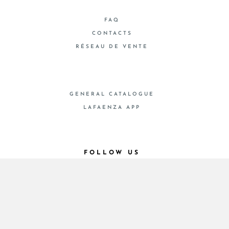
FAQ
CONTACTS
RÉSEAU DE VENTE
GENERAL CATALOGUE
LAFAENZA APP
FOLLOW US
© 2026 - Cooperativa Ceramica d’Imola
P.IVA IT00498281203 C.F. E REG. IMPR. BO