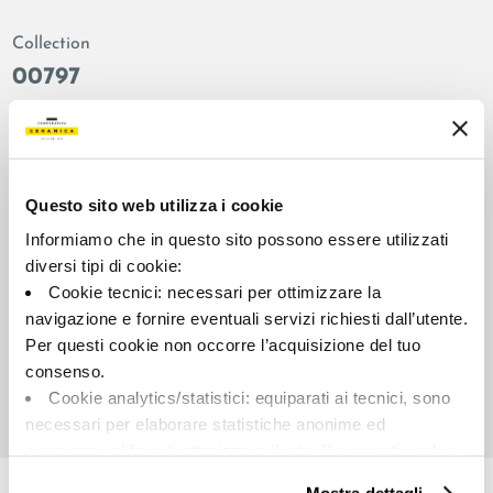
Collection
00797
Couleur:
Finition:
Blanc
naturel
Catégorie:
Aspect superficiel:
Fond
mat
Questo sito web utilizza i cookie
Format:
Stonalisation:
Informiamo che in questo sito possono essere utilizzati
30.0x30.0
V2
diversi tipi di cookie:
Cookie tecnici: necessari per ottimizzare la
Unité de measure:
MQ
navigazione e fornire eventuali servizi richiesti dall’utente.
Per questi cookie non occorre l’acquisizione del tuo
consenso.
Cookie analytics/statistici: equiparati ai tecnici, sono
necessari per elaborare statistiche anonime ed
aggregate, al fine di ottimizzare il sito. Per questi cookie
Share:
non occorre l’acquisizione del tuo consenso.