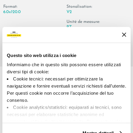
Format:
Stonalisation:
6.0x120.0
V2
Unité de measure:
PZ
Questo sito web utilizza i cookie
Informiamo che in questo sito possono essere utilizzati
Share:
diversi tipi di cookie:
Cookie tecnici: necessari per ottimizzare la
navigazione e fornire eventuali servizi richiesti dall’utente.
Per questi cookie non occorre l’acquisizione del tuo
consenso.
Cookie analytics/statistici: equiparati ai tecnici, sono
necessari per elaborare statistiche anonime ed
aggregate, al fine di ottimizzare il sito. Per questi cookie
A brand of Cooperativa Ceramica d’Imola
non occorre l’acquisizione del tuo consenso.