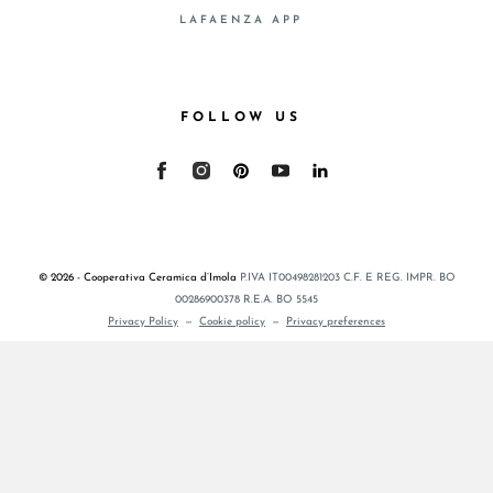
LAFAENZA APP
FOLLOW US
© 2026 - Cooperativa Ceramica d’Imola
P.IVA IT00498281203 C.F. E REG. IMPR. BO
00286900378 R.E.A. BO 5545
Privacy Policy
—
Cookie policy
—
Privacy preferences