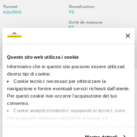
Format:
Stonalisation:
6.0x120.0
V2
Unité de measure:
PZ
Questo sito web utilizza i cookie
Informiamo che in questo sito possono essere utilizzati
Share:
diversi tipi di cookie:
Cookie tecnici: necessari per ottimizzare la
navigazione e fornire eventuali servizi richiesti dall’utente.
Per questi cookie non occorre l’acquisizione del tuo
consenso.
Cookie analytics/statistici: equiparati ai tecnici, sono
necessari per elaborare statistiche anonime ed
aggregate, al fine di ottimizzare il sito. Per questi cookie
A brand of Cooperativa Ceramica d’Imola
non occorre l’acquisizione del tuo consenso.