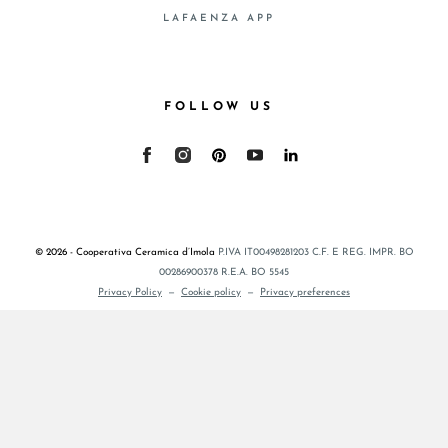
LAFAENZA APP
FOLLOW US
© 2026 - Cooperativa Ceramica d’Imola
P.IVA IT00498281203 C.F. E REG. IMPR. BO
00286900378 R.E.A. BO 5545
Privacy Policy
—
Cookie policy
—
Privacy preferences