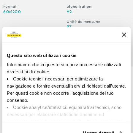
Format:
Stonalisation:
6.0x120.0
V2
Unité de measure:
PZ
Questo sito web utilizza i cookie
Informiamo che in questo sito possono essere utilizzati
Share:
diversi tipi di cookie:
Cookie tecnici: necessari per ottimizzare la
navigazione e fornire eventuali servizi richiesti dall’utente.
Per questi cookie non occorre l’acquisizione del tuo
consenso.
Cookie analytics/statistici: equiparati ai tecnici, sono
necessari per elaborare statistiche anonime ed
aggregate, al fine di ottimizzare il sito. Per questi cookie
A brand of Cooperativa Ceramica d’Imola
non occorre l’acquisizione del tuo consenso.