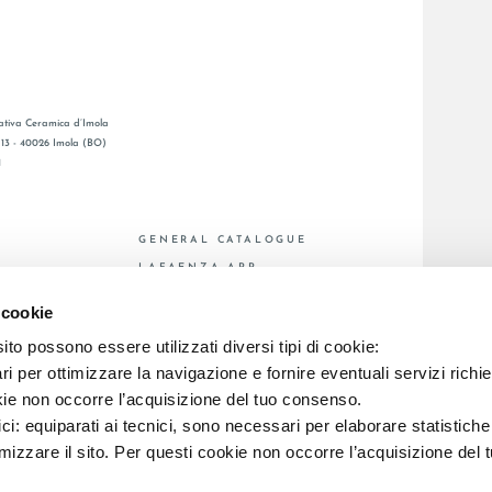
tiva Ceramica d’Imola
, 13 - 40026 Imola (BO)
1
GENERAL CATALOGUE
S
LAFAENZA APP
DE VENTE
 cookie
to possono essere utilizzati diversi tipi di cookie:
i per ottimizzare la navigazione e fornire eventuali servizi richie
C.F. E REG. IMPR. BO 00286900378 R.E.A. BO 5545
kie non occorre l’acquisizione del tuo consenso.
ici: equiparati ai tecnici, sono necessari per elaborare statistic
imizzare il sito. Per questi cookie non occorre l’acquisizione del 