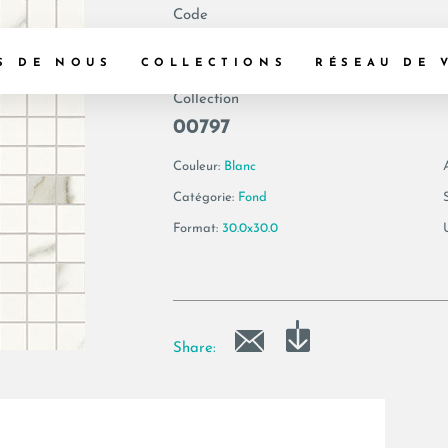
Code
183236 | MK.AE 
S DE NOUS
COLLECTIONS
RÉSEAU DE 
Collection
00797
Couleur:
Blanc
Catégorie:
Fond
Format:
30.0x30.0
Share: