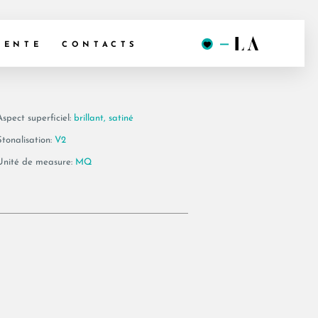
EXT6 LP_M
VENTE
CONTACTS
Aspect superficiel:
brillant, satiné
Stonalisation:
V2
Unité de measure:
MQ