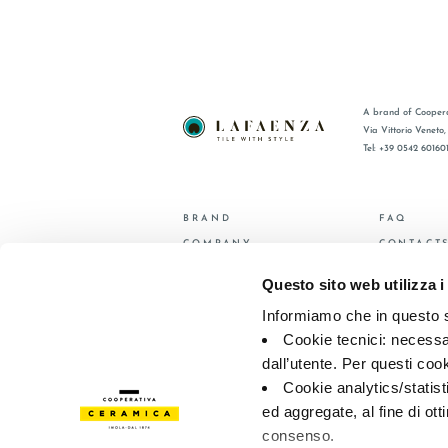
A brand of Coopera
Via Vittorio Veneto
Tel: +39 0542 60160
BRAND
FAQ
COMPANY
CONTACT
CERTIFICATION
RÉSEAU 
Questo sito web utilizza i
COLLECTIONS
Informiamo che in questo si
Cookie tecnici: necessar
© 2026 - Cooperativa Ceramica d’Imola
P.IVA IT00498281203 
Privacy Policy
—
Cookie policy
—
Privacy preferences
dall’utente. Per questi coo
Cookie analytics/statist
ed aggregate, al fine di ott
consenso.