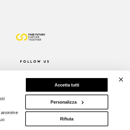
FOLLOW US
Accetta tutti
sti
Personalizza
he anonime
Rifiuta
tuo