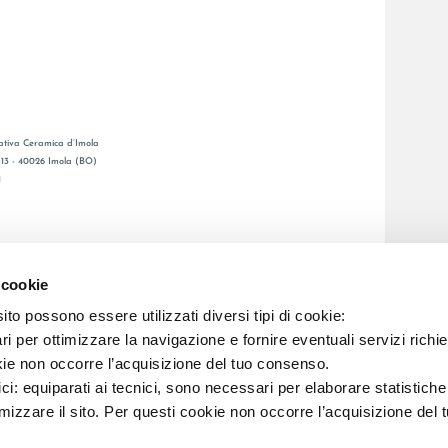
tiva Ceramica d’Imola
, 13 - 40026 Imola (BO)
1
GENERAL CATALOGUE
S
LAFAENZA APP
 cookie
DE VENTE
to possono essere utilizzati diversi tipi di cookie:
i per ottimizzare la navigazione e fornire eventuali servizi richie
kie non occorre l’acquisizione del tuo consenso.
C.F. E REG. IMPR. BO 00286900378 R.E.A. BO 5545
ici: equiparati ai tecnici, sono necessari per elaborare statistic
imizzare il sito. Per questi cookie non occorre l’acquisizione del 