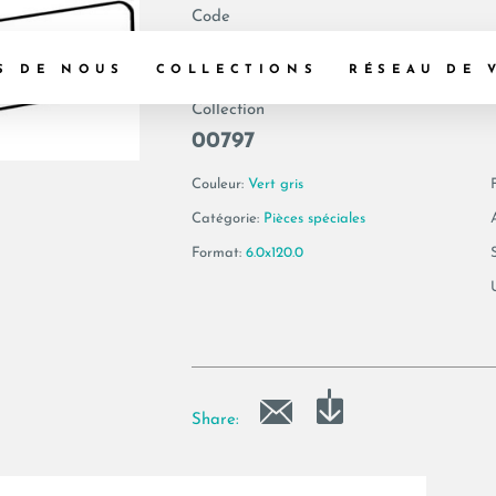
Code
183243 | AE VER6
S DE NOUS
COLLECTIONS
RÉSEAU DE 
Collection
00797
Couleur:
Vert gris
F
Catégorie:
Pièces spéciales
Format:
6.0x120.0
Share: