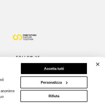
FOLLOW US
Accetta tutti
sti
Personalizza
he anonime
Rifiuta
tuo