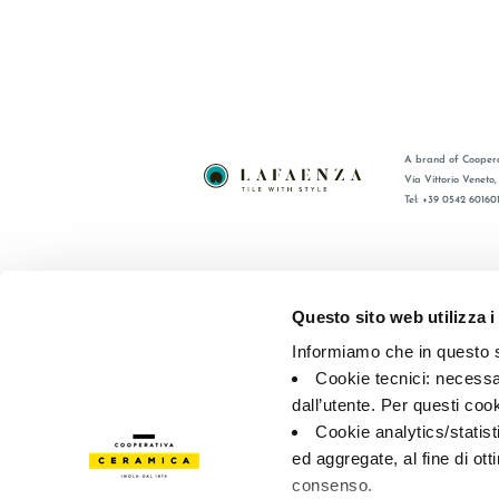
A brand of Coopera
Via Vittorio Veneto
Tel: +39 0542 60160
BRAND
FAQ
COMPANY
CONTACT
Questo sito web utilizza i
CERTIFICATION
RÉSEAU 
Informiamo che in questo si
COLLECTIONS
Cookie tecnici: necessar
dall’utente. Per questi coo
© 2026 - Cooperativa Ceramica d’Imola
P.IVA IT00498281203 
Cookie analytics/statist
Privacy Policy
—
Cookie policy
—
Privacy preferences
ed aggregate, al fine di ott
consenso.