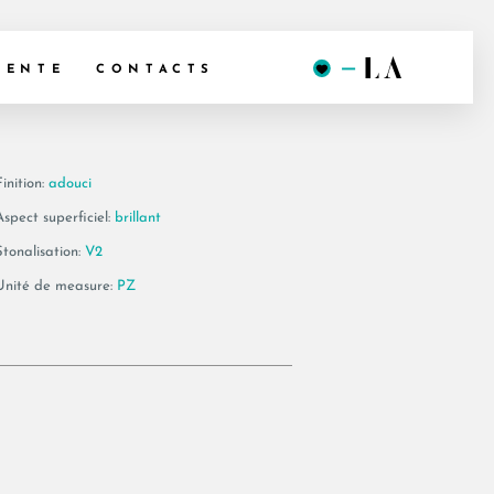
 BT120LP
VENTE
CONTACTS
inition:
adouci
Aspect superficiel:
brillant
Stonalisation:
V2
Unité de measure:
PZ