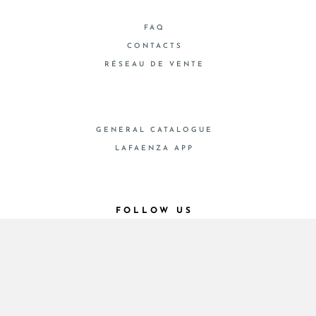
FAQ
CONTACTS
RÉSEAU DE VENTE
GENERAL CATALOGUE
LAFAENZA APP
FOLLOW US
© 2026 - Cooperativa Ceramica d’Imola
P.IVA IT00498281203 C.F. E REG. IMPR. BO