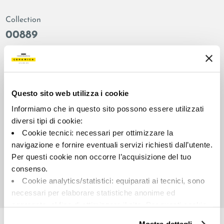
Collection
00889
Couleur:
Finition:
Gris foncé
naturel
Catégorie:
Aspect superficiel:
Fond
mat
Questo sito web utilizza i cookie
Format:
Stonalisation:
Informiamo che in questo sito possono essere utilizzati
60.0x60.0
V2
diversi tipi di cookie:
Cookie tecnici: necessari per ottimizzare la
Unité de measure:
MQ
navigazione e fornire eventuali servizi richiesti dall’utente.
Per questi cookie non occorre l’acquisizione del tuo
consenso.
Cookie analytics/statistici: equiparati ai tecnici, sono
necessari per elaborare statistiche anonime ed
aggregate, al fine di ottimizzare il sito. Per questi cookie
Share:
non occorre l’acquisizione del tuo consenso.