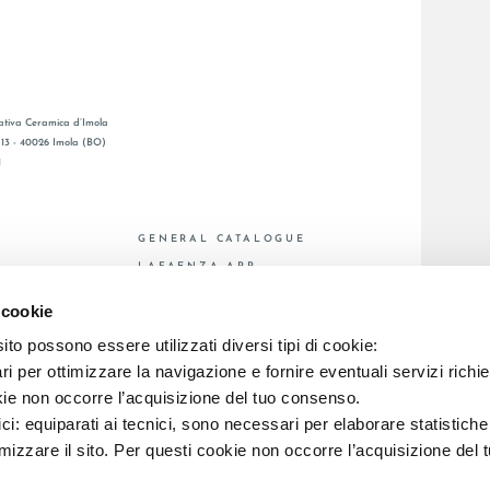
tiva Ceramica d’Imola
, 13 - 40026 Imola (BO)
1
GENERAL CATALOGUE
S
LAFAENZA APP
DE VENTE
 cookie
to possono essere utilizzati diversi tipi di cookie:
i per ottimizzare la navigazione e fornire eventuali servizi richie
C.F. E REG. IMPR. BO 00286900378 R.E.A. BO 5545
kie non occorre l’acquisizione del tuo consenso.
ici: equiparati ai tecnici, sono necessari per elaborare statistic
imizzare il sito. Per questi cookie non occorre l’acquisizione del 