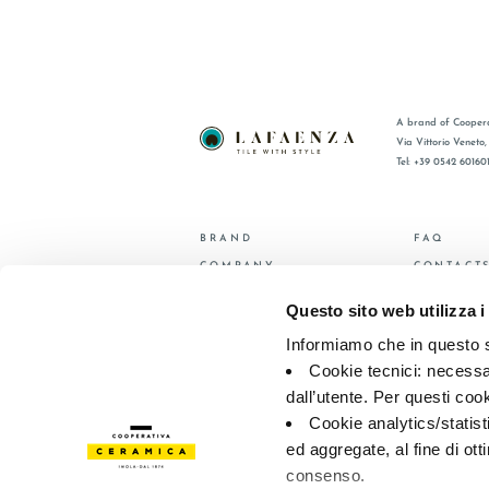
A brand of Coopera
Via Vittorio Veneto
Tel: +39 0542 60160
BRAND
FAQ
COMPANY
CONTACT
CERTIFICATION
RÉSEAU 
Questo sito web utilizza i
COLLECTIONS
Informiamo che in questo si
Cookie tecnici: necessar
© 2026 - Cooperativa Ceramica d’Imola
P.IVA IT00498281203 
Privacy Policy
—
Cookie policy
—
Privacy preferences
dall’utente. Per questi coo
Cookie analytics/statist
ed aggregate, al fine di ott
consenso.