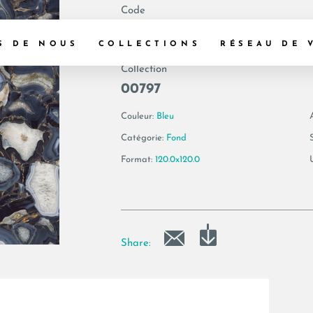
Code
187299 | AE AGA6
S DE NOUS
COLLECTIONS
RÉSEAU DE 
Collection
00797
Couleur:
Bleu
Catégorie:
Fond
Format:
120.0x120.0
Share: