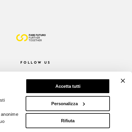
FOLLOW US
Accetta tutti
sti
Personalizza
he anonime
Rifiuta
tuo