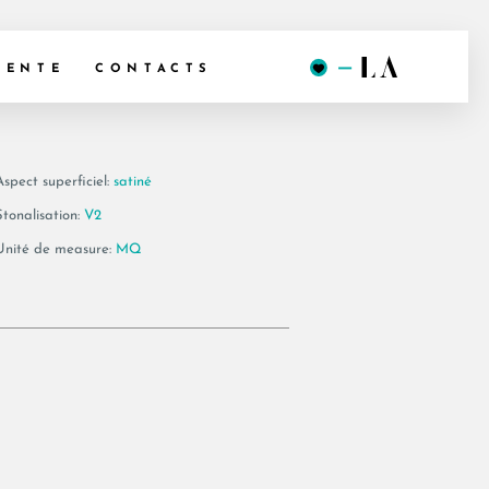
 120 LPM
VENTE
CONTACTS
Aspect superficiel:
satiné
Stonalisation:
V2
Unité de measure:
MQ