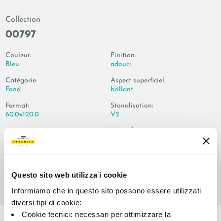
Collection
00797
Couleur:
Finition:
Bleu
adouci
Catégorie:
Aspect superficiel:
Fond
brillant
Format:
Stonalisation:
60.0x120.0
V2
Unité de measure:
MQ
Questo sito web utilizza i cookie
Informiamo che in questo sito possono essere utilizzati
diversi tipi di cookie:
Share:
Cookie tecnici: necessari per ottimizzare la