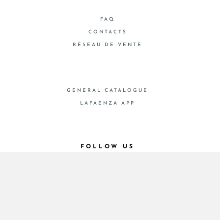
FAQ
CONTACTS
RÉSEAU DE VENTE
GENERAL CATALOGUE
LAFAENZA APP
FOLLOW US
© 2026 - Cooperativa Ceramica d’Imola
P.IVA IT00498281203 C.F. E REG. IMPR. BO