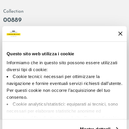
Collection
00889
Couleur:
Finition:
Bleu
adouci
Catégorie:
Aspect superficiel:
Fond
brillant
Questo sito web utilizza i cookie
Format:
Stonalisation:
Informiamo che in questo sito possono essere utilizzati
60.0x120.0
V2
diversi tipi di cookie:
Cookie tecnici: necessari per ottimizzare la
Unité de measure:
MQ
navigazione e fornire eventuali servizi richiesti dall’utente.
Per questi cookie non occorre l’acquisizione del tuo
consenso.
Cookie analytics/statistici: equiparati ai tecnici, sono
necessari per elaborare statistiche anonime ed
aggregate, al fine di ottimizzare il sito. Per questi cookie
Share:
non occorre l’acquisizione del tuo consenso.