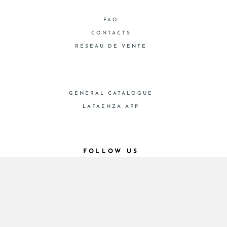
FAQ
CONTACTS
RÉSEAU DE VENTE
GENERAL CATALOGUE
LAFAENZA APP
FOLLOW US
© 2026 - Cooperativa Ceramica d’Imola
P.IVA IT00498281203 C.F. E REG. IMPR. BO