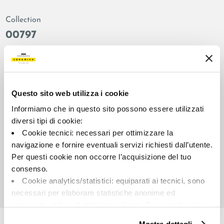
Collection
00797
Couleur:
Finition:
Marrone grigio
adouci
Catégorie:
Aspect superficiel:
Fond
brillant
Questo sito web utilizza i cookie
Format:
Stonalisation:
Informiamo che in questo sito possono essere utilizzati
120.0x278.0
V2
diversi tipi di cookie:
Cookie tecnici: necessari per ottimizzare la
Unité de measure:
MQ
navigazione e fornire eventuali servizi richiesti dall’utente.
Per questi cookie non occorre l’acquisizione del tuo
consenso.
Cookie analytics/statistici: equiparati ai tecnici, sono
necessari per elaborare statistiche anonime ed
aggregate, al fine di ottimizzare il sito. Per questi cookie
Share:
non occorre l’acquisizione del tuo consenso.