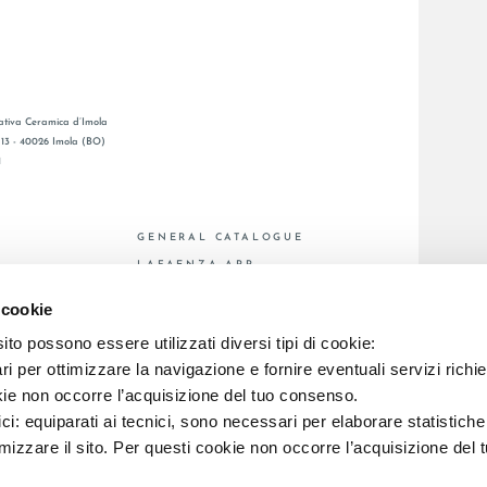
tiva Ceramica d’Imola
, 13 - 40026 Imola (BO)
1
GENERAL CATALOGUE
S
LAFAENZA APP
DE VENTE
 cookie
to possono essere utilizzati diversi tipi di cookie:
i per ottimizzare la navigazione e fornire eventuali servizi richie
C.F. E REG. IMPR. BO 00286900378 R.E.A. BO 5545
kie non occorre l’acquisizione del tuo consenso.
ici: equiparati ai tecnici, sono necessari per elaborare statistic
imizzare il sito. Per questi cookie non occorre l’acquisizione del 