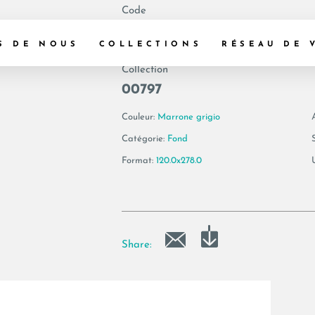
Code
188018 | AE GOL6
S DE NOUS
COLLECTIONS
RÉSEAU DE 
Collection
00797
Couleur:
Marrone grigio
Catégorie:
Fond
Format:
120.0x278.0
Share: