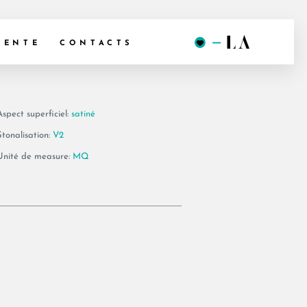
 278 LPM
VENTE
CONTACTS
Aspect superficiel:
satiné
Stonalisation:
V2
Unité de measure:
MQ