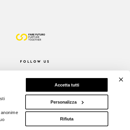
FOLLOW US
Accetta tutti
sti
Personalizza
he anonime
Rifiuta
tuo