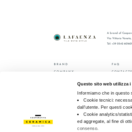
A brand of Coopera
Via Vittorio Veneto
Tel: +39 0542 60160
BRAND
FAQ
COMPANY
CONTACT
CERTIFICATION
RÉSEAU 
Questo sito web utilizza i
COLLECTIONS
Informiamo che in questo si
Cookie tecnici: necessar
© 2026 - Cooperativa Ceramica d’Imola
P.IVA IT00498281203 
Privacy Policy
—
Cookie policy
—
Privacy preferences
dall’utente. Per questi coo
Cookie analytics/statist
ed aggregate, al fine di ott
consenso.