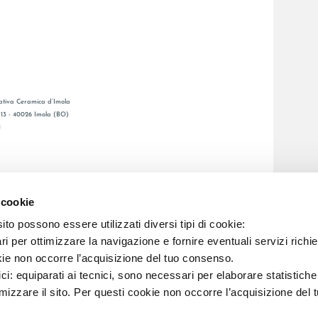
tiva Ceramica d’Imola
, 13 - 40026 Imola (BO)
1
GENERAL CATALOGUE
S
LAFAENZA APP
 cookie
DE VENTE
to possono essere utilizzati diversi tipi di cookie:
i per ottimizzare la navigazione e fornire eventuali servizi richie
kie non occorre l’acquisizione del tuo consenso.
C.F. E REG. IMPR. BO 00286900378 R.E.A. BO 5545
ici: equiparati ai tecnici, sono necessari per elaborare statistic
imizzare il sito. Per questi cookie non occorre l’acquisizione del 