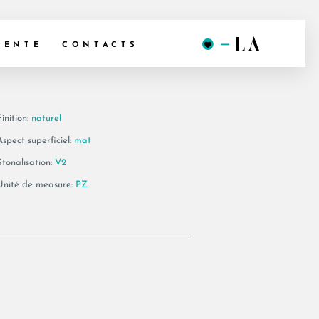
B90A AS
VENTE
CONTACTS
inition:
naturel
Aspect superficiel:
mat
Stonalisation:
V2
Unité de measure:
PZ