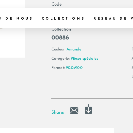
Code
188806 | LOIRA S
S DE NOUS
COLLECTIONS
RÉSEAU DE 
Collection
00886
Couleur:
Amande
F
Catégorie:
Pièces spéciales
Format:
90.0x90.0
Share: