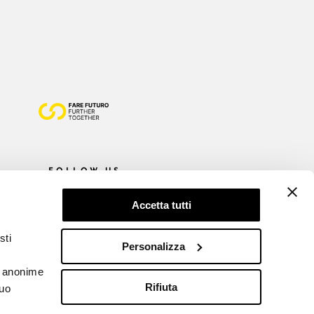
FOLLOW US
Accetta tutti
sti
Personalizza
he anonime
Rifiuta
tuo