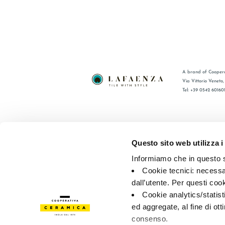
A brand of Coopera
Via Vittorio Veneto
Tel: +39 0542 60160
BRAND
FAQ
COMPANY
CONTACT
Questo sito web utilizza i
CERTIFICATION
RÉSEAU 
Informiamo che in questo si
COLLECTIONS
Cookie tecnici: necessar
dall’utente. Per questi coo
© 2026 - Cooperativa Ceramica d’Imola
P.IVA IT00498281203 
Cookie analytics/statist
Privacy Policy
—
Cookie policy
—
Privacy preferences
ed aggregate, al fine di ott
consenso.