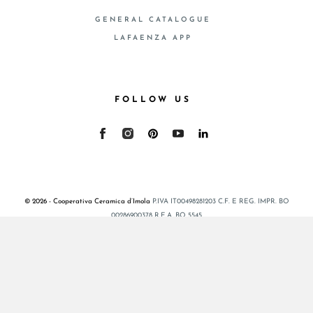
GENERAL CATALOGUE
LAFAENZA APP
FOLLOW US
© 2026 - Cooperativa Ceramica d’Imola
P.IVA IT00498281203 C.F. E REG. IMPR. BO
00286900378 R.E.A. BO 5545
Privacy Policy
—
Cookie policy
—
Privacy preferences