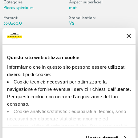
Catégorie:
Aspect superficiel:
Pièces spéciales
mat
Format:
Stonalisation:
33.0x60.0
V2
Unité de measure:
PZ
Questo sito web utilizza i cookie
Informiamo che in questo sito possono essere utilizzati
diversi tipi di cookie:
Share:
Cookie tecnici: necessari per ottimizzare la
navigazione e fornire eventuali servizi richiesti dall’utente.
Per questi cookie non occorre l’acquisizione del tuo
consenso.
Cookie analytics/statistici: equiparati ai tecnici, sono
necessari per elaborare statistiche anonime ed
aggregate, al fine di ottimizzare il sito. Per questi cookie
non occorre l’acquisizione del tuo consenso.