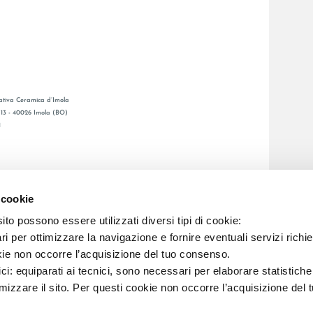
tiva Ceramica d’Imola
, 13 - 40026 Imola (BO)
1
GENERAL CATALOGUE
S
LAFAENZA APP
 cookie
DE VENTE
to possono essere utilizzati diversi tipi di cookie:
i per ottimizzare la navigazione e fornire eventuali servizi richie
kie non occorre l’acquisizione del tuo consenso.
C.F. E REG. IMPR. BO 00286900378 R.E.A. BO 5545
ici: equiparati ai tecnici, sono necessari per elaborare statistic
imizzare il sito. Per questi cookie non occorre l’acquisizione del 