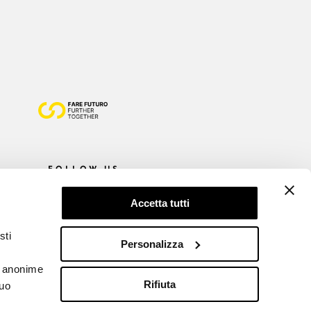
FOLLOW US
Accetta tutti
sti
Personalizza
he anonime
Rifiuta
tuo