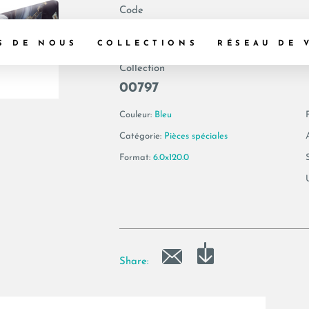
Code
188858 | AE AGA6
S DE NOUS
COLLECTIONS
RÉSEAU DE 
Collection
00797
Couleur:
Bleu
F
Catégorie:
Pièces spéciales
Format:
6.0x120.0
Share: