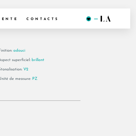
 BT120LP
VENTE
CONTACTS
inition:
adouci
Aspect superficiel:
brillant
Stonalisation:
V2
Unité de measure:
PZ