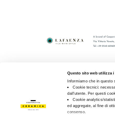
A brand of Coopera
Via Vittorio Veneto
Tel: +39 0542 60160
BRAND
FAQ
COMPANY
CONTACT
Questo sito web utilizza i
CERTIFICATION
RÉSEAU 
Informiamo che in questo si
COLLECTIONS
Cookie tecnici: necessar
dall’utente. Per questi coo
© 2026 - Cooperativa Ceramica d’Imola
P.IVA IT00498281203 
Cookie analytics/statist
Privacy Policy
—
Cookie policy
—
Privacy preferences
ed aggregate, al fine di ott
consenso.