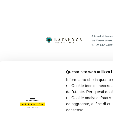
A brand of Coopera
Via Vittorio Veneto
Tel: +39 0542 60160
BRAND
FAQ
COMPANY
CONTACT
Questo sito web utilizza i
CERTIFICATION
RÉSEAU 
Informiamo che in questo si
COLLECTIONS
Cookie tecnici: necessar
dall’utente. Per questi coo
© 2026 - Cooperativa Ceramica d’Imola
P.IVA IT00498281203 
Cookie analytics/statist
Privacy Policy
—
Cookie policy
—
Privacy preferences
ed aggregate, al fine di ott
consenso.