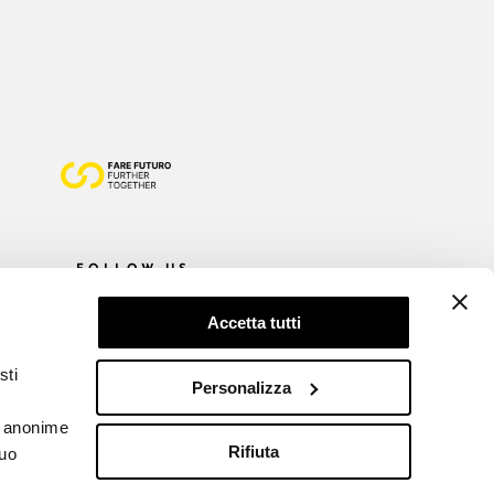
FOLLOW US
Accetta tutti
sti
Personalizza
he anonime
Rifiuta
tuo