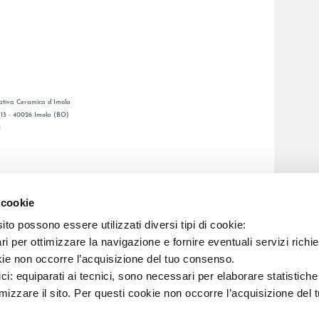
tiva Ceramica d’Imola
, 13 - 40026 Imola (BO)
1
GENERAL CATALOGUE
S
LAFAENZA APP
 cookie
DE VENTE
to possono essere utilizzati diversi tipi di cookie:
i per ottimizzare la navigazione e fornire eventuali servizi richie
kie non occorre l’acquisizione del tuo consenso.
C.F. E REG. IMPR. BO 00286900378 R.E.A. BO 5545
ici: equiparati ai tecnici, sono necessari per elaborare statistic
imizzare il sito. Per questi cookie non occorre l’acquisizione del 