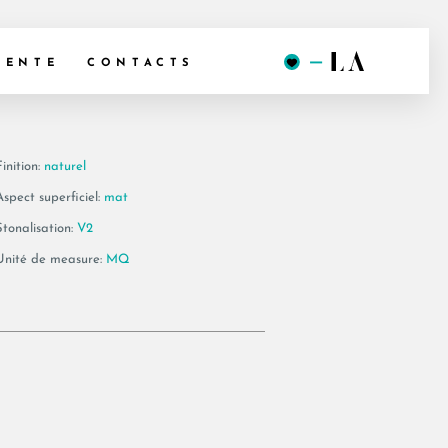
6 90B RM
VENTE
CONTACTS
inition:
naturel
Aspect superficiel:
mat
Stonalisation:
V2
Unité de measure:
MQ