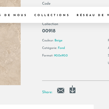
Code
193265 | BLANCO
S DE NOUS
COLLECTIONS
RÉSEAU DE 
Collection
00918
Couleur:
Beige
F
Catégorie:
Fond
Format:
90.0x90.0
Share: