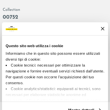
Collection
00752
Couleur:
Finition:
Plomb
naturel
Catégorie:
Aspect superficiel:
Fond
mat
Questo sito web utilizza i cookie
Format:
Stonalisation:
Informiamo che in questo sito possono essere utilizzati
60.0x60.0
V2
diversi tipi di cookie:
Cookie tecnici: necessari per ottimizzare la
Unité de measure:
MQ
navigazione e fornire eventuali servizi richiesti dall’utente.
Per questi cookie non occorre l’acquisizione del tuo
consenso.
Cookie analytics/statistici: equiparati ai tecnici, sono
necessari per elaborare statistiche anonime ed
aggregate, al fine di ottimizzare il sito. Per questi cookie
Share:
non occorre l’acquisizione del tuo consenso.