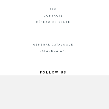
FAQ
CONTACTS
RÉSEAU DE VENTE
GENERAL CATALOGUE
LAFAENZA APP
FOLLOW US
© 2026 - Cooperativa Ceramica d’Imola
P.IVA IT00498281203 C.F. E REG. IMPR. BO