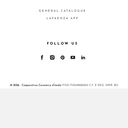
GENERAL CATALOGUE
LAFAENZA APP
FOLLOW US
© 2026 - Cooperativa Ceramica d’Imola
P.IVA IT00498281203 C.F. E REG. IMPR. BO
00286900378 R.E.A. BO 5545
Privacy Policy
—
Cookie policy
—
Privacy preferences