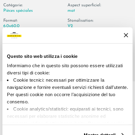
Catégorie:
Aspect superficiel:
Pièces spéciales
mat
Format:
Stonalisation:
6.0x60.0
V2
Unité de measure:
PZ
Questo sito web utilizza i cookie
Informiamo che in questo sito possono essere utilizzati
diversi tipi di cookie:
Cookie tecnici: necessari per ottimizzare la
Share:
navigazione e fornire eventuali servizi richiesti dall’utente.
Per questi cookie non occorre l’acquisizione del tuo
consenso.
Cookie analytics/statistici: equiparati ai tecnici, sono
necessari per elaborare statistiche anonime ed
aggregate, al fine di ottimizzare il sito. Per questi cookie
non occorre l’acquisizione del tuo consenso.