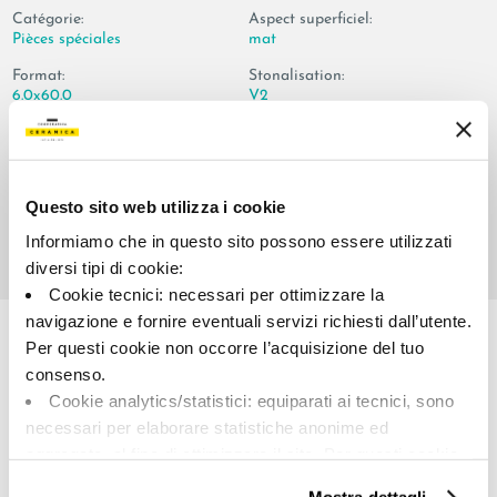
Catégorie:
Aspect superficiel:
Pièces spéciales
mat
Format:
Stonalisation:
6.0x60.0
V2
Unité de measure:
PZ
Questo sito web utilizza i cookie
Informiamo che in questo sito possono essere utilizzati
diversi tipi di cookie:
Cookie tecnici: necessari per ottimizzare la
Share:
navigazione e fornire eventuali servizi richiesti dall’utente.
Per questi cookie non occorre l’acquisizione del tuo
consenso.
Cookie analytics/statistici: equiparati ai tecnici, sono
necessari per elaborare statistiche anonime ed
aggregate, al fine di ottimizzare il sito. Per questi cookie
non occorre l’acquisizione del tuo consenso.