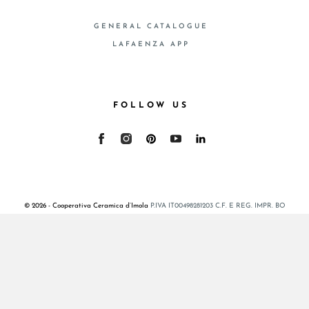
GENERAL CATALOGUE
LAFAENZA APP
FOLLOW US
© 2026 - Cooperativa Ceramica d’Imola
P.IVA IT00498281203 C.F. E REG. IMPR. BO
00286900378 R.E.A. BO 5545
Privacy Policy
—
Cookie policy
—
Privacy preferences