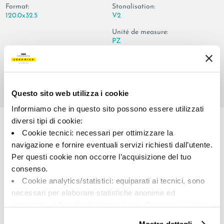
Format:
Stonalisation:
120.0x32.5
V2
Unité de measure:
PZ
Questo sito web utilizza i cookie
Share:
Informiamo che in questo sito possono essere utilizzati
diversi tipi di cookie:
Cookie tecnici: necessari per ottimizzare la
navigazione e fornire eventuali servizi richiesti dall’utente.
Per questi cookie non occorre l’acquisizione del tuo
consenso.
Cookie analytics/statistici: equiparati ai tecnici, sono
necessari per elaborare statistiche anonime ed
aggregate, al fine di ottimizzare il sito. Per questi cookie
A brand of Cooperativa Ceramica d’Imola
non occorre l’acquisizione del tuo consenso.
Via Vittorio Veneto, 13 - 40026 Imola (BO)