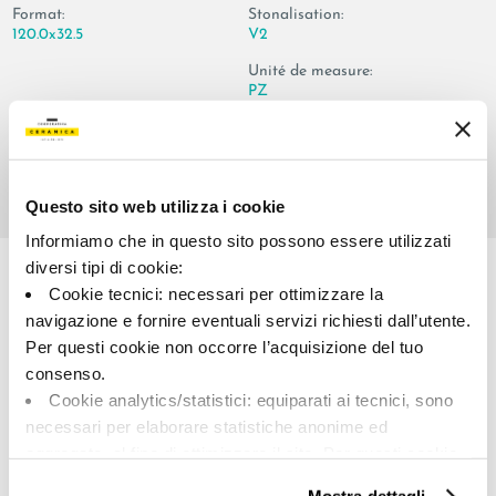
Format:
Stonalisation:
120.0x32.5
V2
Unité de measure:
PZ
Questo sito web utilizza i cookie
Share:
Informiamo che in questo sito possono essere utilizzati
diversi tipi di cookie:
Cookie tecnici: necessari per ottimizzare la
navigazione e fornire eventuali servizi richiesti dall’utente.
Per questi cookie non occorre l’acquisizione del tuo
consenso.
Cookie analytics/statistici: equiparati ai tecnici, sono
necessari per elaborare statistiche anonime ed
aggregate, al fine di ottimizzare il sito. Per questi cookie
A brand of Cooperativa Ceramica d’Imola
non occorre l’acquisizione del tuo consenso.
Via Vittorio Veneto, 13 - 40026 Imola (BO)