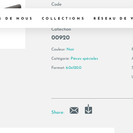
Code
194537 | YAKISUG
S DE NOUS
COLLECTIONS
RÉSEAU DE 
Collection
00920
Couleur:
Noir
F
Catégorie:
Pièces spéciales
Format:
6.0x120.0
Share: