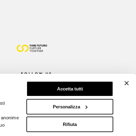
FOLLOW US
Accetta tutti
sti
Personalizza
he anonime
Rifiuta
tuo