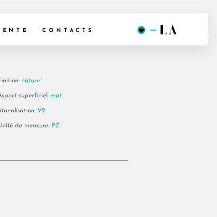
I6 BT120
VENTE
CONTACTS
inition:
naturel
Aspect superficiel:
mat
Stonalisation:
V2
Unité de measure:
PZ