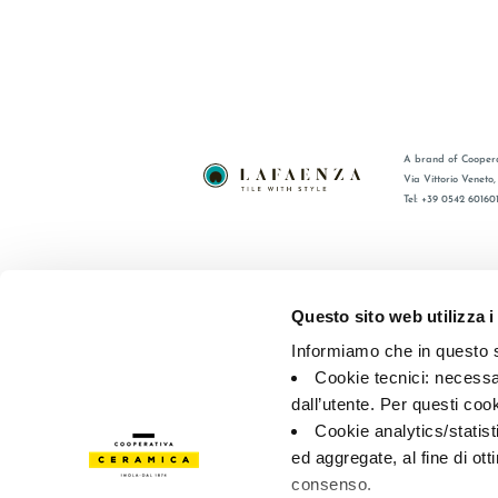
A brand of Coopera
Via Vittorio Veneto
Tel: +39 0542 60160
BRAND
FAQ
COMPANY
CONTACT
Questo sito web utilizza i
CERTIFICATION
RÉSEAU 
Informiamo che in questo si
COLLECTIONS
Cookie tecnici: necessar
dall’utente. Per questi coo
© 2026 - Cooperativa Ceramica d’Imola
P.IVA IT00498281203 
Cookie analytics/statist
Privacy Policy
—
Cookie policy
—
Privacy preferences
ed aggregate, al fine di ott
consenso.