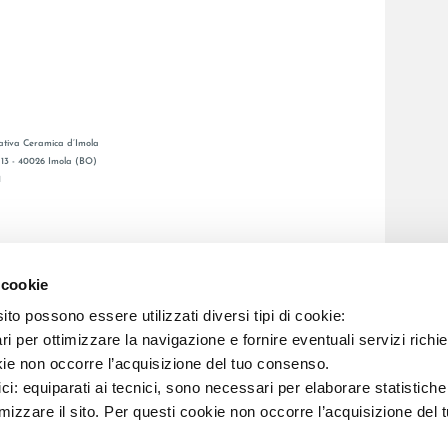
tiva Ceramica d’Imola
, 13 - 40026 Imola (BO)
1
GENERAL CATALOGUE
S
LAFAENZA APP
 cookie
DE VENTE
to possono essere utilizzati diversi tipi di cookie:
i per ottimizzare la navigazione e fornire eventuali servizi richie
kie non occorre l’acquisizione del tuo consenso.
C.F. E REG. IMPR. BO 00286900378 R.E.A. BO 5545
ici: equiparati ai tecnici, sono necessari per elaborare statistic
imizzare il sito. Per questi cookie non occorre l’acquisizione del 