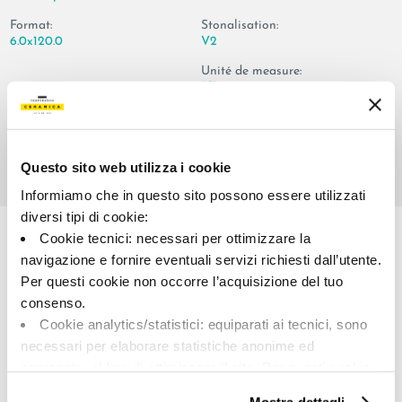
Format:
Stonalisation:
6.0x120.0
V2
Unité de measure:
PZ
Questo sito web utilizza i cookie
Informiamo che in questo sito possono essere utilizzati
Share:
diversi tipi di cookie:
Cookie tecnici: necessari per ottimizzare la
navigazione e fornire eventuali servizi richiesti dall’utente.
Per questi cookie non occorre l’acquisizione del tuo
consenso.
Cookie analytics/statistici: equiparati ai tecnici, sono
necessari per elaborare statistiche anonime ed
aggregate, al fine di ottimizzare il sito. Per questi cookie
non occorre l’acquisizione del tuo consenso.
A brand of Cooperativa Ceramica d’Imola