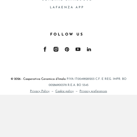
LAFAENZA APP
FOLLOW US
© 2026 - Cooperativa Ceramica d’Imola
P.IVA IT00498281203 C.F. E REG. IMPR. BO
00286900378 R.E.A. BO 5545
Privacy Policy
—
Cookie policy
—
Privacy preferences