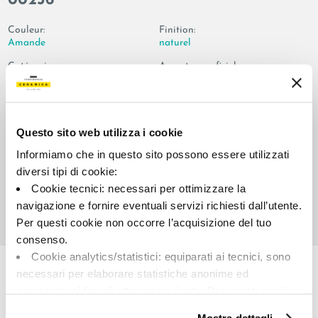
00236
Couleur:
Finition:
Amande
naturel
Catégorie:
Aspect superficiel:
Pièces spéciales
mat
Format:
Stonalisation:
120.0x32.5
V2
Questo sito web utilizza i cookie
Unité de measure:
PZ
Informiamo che in questo sito possono essere utilizzati
diversi tipi di cookie:
Cookie tecnici: necessari per ottimizzare la
navigazione e fornire eventuali servizi richiesti dall’utente.
Per questi cookie non occorre l’acquisizione del tuo
consenso.
Share:
Cookie analytics/statistici: equiparati ai tecnici, sono
necessari per elaborare statistiche anonime ed
aggregate, al fine di ottimizzare il sito. Per questi cookie
non occorre l’acquisizione del tuo consenso.