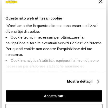
A brand of Cooperativa Ceramica d’Imola
Questo sito web utilizza i cookie
Via Vittorio Veneto, 13 - 40026 Imola (BO)
Tel: +39 0542 601601
Informiamo che in questo sito possono essere utilizzati
diversi tipi di cookie:
Cookie tecnici: necessari per ottimizzare la
navigazione e fornire eventuali servizi richiesti dall’utente.
Per questi cookie non occorre l’acquisizione del tuo
BRAND
consenso.
COMPANY
Cookie analytics/statistici: equiparati ai tecnici, sono
CERTIFICATION
necessari per elaborare statistiche anonime ed
COLLECTIONS
aggregate, al fine di ottimizzare il sito. Per questi cookie
non occorre l’acquisizione del tuo consenso.
Mostra dettagli
Cookie di profilazione/marketing: sono utilizzati, solo
previo tuo consenso, per esaminare le tue abitudini di
FAQ
navigazione e mostrarti quindi avvisi pubblicitari mirati, in
Accetta tutti
CONTACTS
linea con le tue preferenze.
RÉSEAU DE VENTE
Ti chiediamo di effettuare le tue scelte sull’utilizzo dei