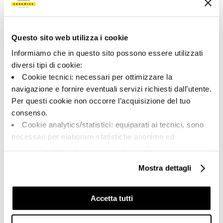
A brand of Cooperativa Ceramica d’Imola
Questo sito web utilizza i cookie
Via Vittorio Veneto, 13 - 40026 Imola (BO)
Tel: +39 0542 601601
Informiamo che in questo sito possono essere utilizzati
diversi tipi di cookie:
Cookie tecnici: necessari per ottimizzare la
navigazione e fornire eventuali servizi richiesti dall’utente.
Per questi cookie non occorre l’acquisizione del tuo
BRAND
consenso.
COMPANY
Cookie analytics/statistici: equiparati ai tecnici, sono
CERTIFICATION
necessari per elaborare statistiche anonime ed
COLLECTIONS
aggregate, al fine di ottimizzare il sito. Per questi cookie
non occorre l’acquisizione del tuo consenso.
Mostra dettagli
Cookie di profilazione/marketing: sono utilizzati, solo
previo tuo consenso, per esaminare le tue abitudini di
FAQ
navigazione e mostrarti quindi avvisi pubblicitari mirati, in
Accetta tutti
CONTACTS
linea con le tue preferenze.
RÉSEAU DE VENTE
Ti chiediamo di effettuare le tue scelte sull’utilizzo dei