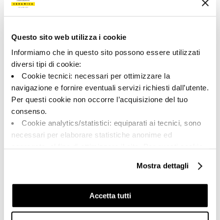
A brand of Cooperativa Ceramica d’Imola
Questo sito web utilizza i cookie
Via Vittorio Veneto, 13 - 40026 Imola (BO)
Tel: +39 0542 601601
Informiamo che in questo sito possono essere utilizzati
diversi tipi di cookie:
Cookie tecnici: necessari per ottimizzare la
navigazione e fornire eventuali servizi richiesti dall’utente.
Per questi cookie non occorre l’acquisizione del tuo
BRAND
consenso.
COMPANY
Cookie analytics/statistici: equiparati ai tecnici, sono
CERTIFICATION
necessari per elaborare statistiche anonime ed
COLLECTIONS
aggregate, al fine di ottimizzare il sito. Per questi cookie
non occorre l’acquisizione del tuo consenso.
Mostra dettagli
Cookie di profilazione/marketing: sono utilizzati, solo
previo tuo consenso, per esaminare le tue abitudini di
FAQ
navigazione e mostrarti quindi avvisi pubblicitari mirati, in
Accetta tutti
CONTACTS
linea con le tue preferenze.
RÉSEAU DE VENTE
Ti chiediamo di effettuare le tue scelte sull’utilizzo dei