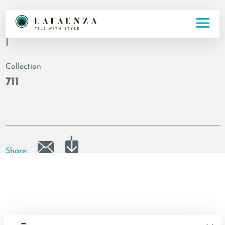
Code
|
Collection
711
Share: