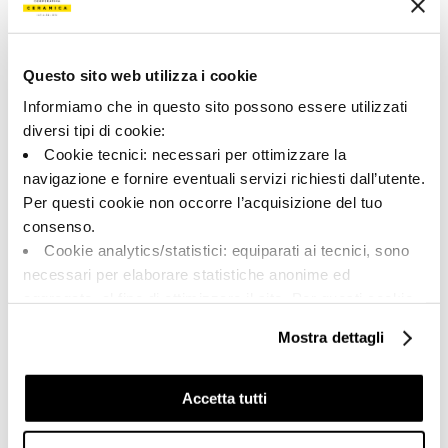
A brand of Cooperativa Ceramica d’Imola
Questo sito web utilizza i cookie
Via Vittorio Veneto, 13 - 40026 Imola (BO)
Tel: +39 0542 601601
Informiamo che in questo sito possono essere utilizzati
diversi tipi di cookie:
Cookie tecnici: necessari per ottimizzare la
navigazione e fornire eventuali servizi richiesti dall’utente.
Per questi cookie non occorre l’acquisizione del tuo
BRAND
consenso.
COMPANY
Cookie analytics/statistici: equiparati ai tecnici, sono
CERTIFICATION
necessari per elaborare statistiche anonime ed
COLLECTIONS
aggregate, al fine di ottimizzare il sito. Per questi cookie
non occorre l’acquisizione del tuo consenso.
Mostra dettagli
Cookie di profilazione/marketing: sono utilizzati, solo
previo tuo consenso, per esaminare le tue abitudini di
FAQ
navigazione e mostrarti quindi avvisi pubblicitari mirati, in
Accetta tutti
CONTACTS
linea con le tue preferenze.
RÉSEAU DE VENTE
Ti chiediamo di effettuare le tue scelte sull’utilizzo dei