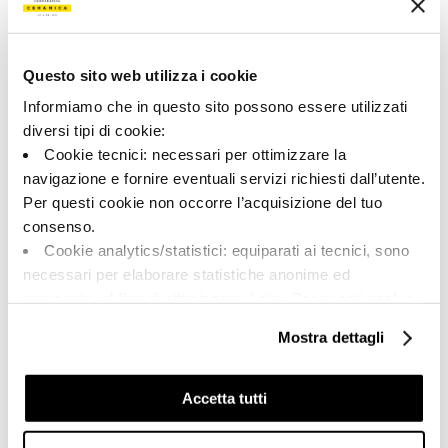
A brand of Cooperativa Ceramica d’Imola
Questo sito web utilizza i cookie
Via Vittorio Veneto, 13 - 40026 Imola (BO)
Tel: +39 0542 601601
Informiamo che in questo sito possono essere utilizzati
diversi tipi di cookie:
Cookie tecnici: necessari per ottimizzare la
navigazione e fornire eventuali servizi richiesti dall’utente.
Per questi cookie non occorre l’acquisizione del tuo
BRAND
consenso.
COMPANY
Cookie analytics/statistici: equiparati ai tecnici, sono
CERTIFICATION
necessari per elaborare statistiche anonime ed
COLLECTIONS
aggregate, al fine di ottimizzare il sito. Per questi cookie
non occorre l’acquisizione del tuo consenso.
Mostra dettagli
Cookie di profilazione/marketing: sono utilizzati, solo
previo tuo consenso, per esaminare le tue abitudini di
FAQ
navigazione e mostrarti quindi avvisi pubblicitari mirati, in
Accetta tutti
CONTACTS
linea con le tue preferenze.
RÉSEAU DE VENTE
Ti chiediamo di effettuare le tue scelte sull’utilizzo dei