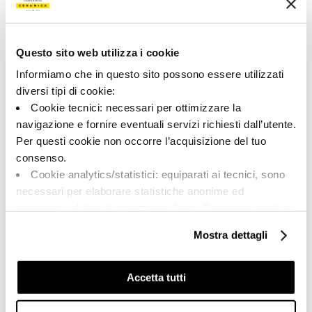
A brand of Cooperativa Ceramica d’Imola
Questo sito web utilizza i cookie
Via Vittorio Veneto, 13 - 40026 Imola (BO)
Tel: +39 0542 601601
Informiamo che in questo sito possono essere utilizzati
diversi tipi di cookie:
Cookie tecnici: necessari per ottimizzare la
navigazione e fornire eventuali servizi richiesti dall’utente.
Per questi cookie non occorre l’acquisizione del tuo
BRAND
consenso.
COMPANY
Cookie analytics/statistici: equiparati ai tecnici, sono
CERTIFICATION
necessari per elaborare statistiche anonime ed
COLLECTIONS
aggregate, al fine di ottimizzare il sito. Per questi cookie
non occorre l’acquisizione del tuo consenso.
Mostra dettagli
Cookie di profilazione/marketing: sono utilizzati, solo
previo tuo consenso, per esaminare le tue abitudini di
FAQ
navigazione e mostrarti quindi avvisi pubblicitari mirati, in
Accetta tutti
CONTACTS
linea con le tue preferenze.
RÉSEAU DE VENTE
Ti chiediamo di effettuare le tue scelte sull’utilizzo dei