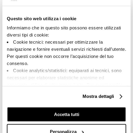
Questo sito web utilizza i cookie
A brand of Cooperativa Ceramica d’Imola
Via Vittorio Veneto, 13 - 40026 Imola (BO)
Informiamo che in questo sito possono essere utilizzati
Tel: +39 0542 601601
diversi tipi di cookie:
Cookie tecnici: necessari per ottimizzare la
navigazione e fornire eventuali servizi richiesti dall’utente.
Per questi cookie non occorre l’acquisizione del tuo
BRAND
consenso.
СЕРТИФИКАЦИЯ
Cookie analytics/statistici: equiparati ai tecnici, sono
КОЛЛЕКЦИИ
necessari per elaborare statistiche anonime ed
aggregate, al fine di ottimizzare il sito. Per questi cookie
non occorre l’acquisizione del tuo consenso.
Mostra dettagli
Cookie di profilazione/marketing: sono utilizzati, solo
FAQ
previo tuo consenso, per esaminare le tue abitudini di
КОНТАКТЫ
navigazione e mostrarti quindi avvisi pubblicitari mirati, in
Accetta tutti
linea con le tue preferenze.
ТОРГОВАЯ СЕТЬ
Ti chiediamo di effettuare le tue scelte sull’utilizzo dei
Personalizza