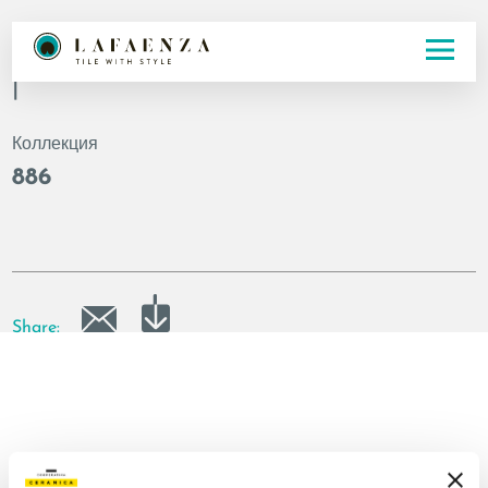
Код
|
Коллекция
886
Share: