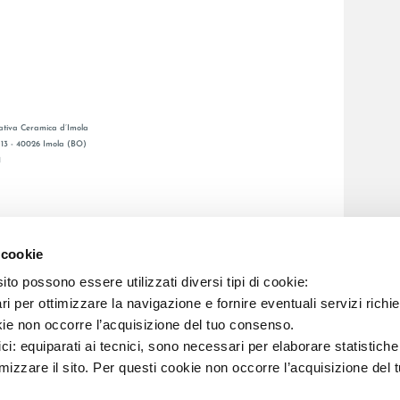
tiva Ceramica d’Imola
, 13 - 40026 Imola (BO)
1
GENERAL CATALOGUE
Ы
LAFAENZA APP
 cookie
Я СЕТЬ
to possono essere utilizzati diversi tipi di cookie:
i per ottimizzare la navigazione e fornire eventuali servizi richie
C.F. E REG. IMPR. BO 00286900378 R.E.A. BO 5545
kie non occorre l’acquisizione del tuo consenso.
ici: equiparati ai tecnici, sono necessari per elaborare statistic
imizzare il sito. Per questi cookie non occorre l’acquisizione del 