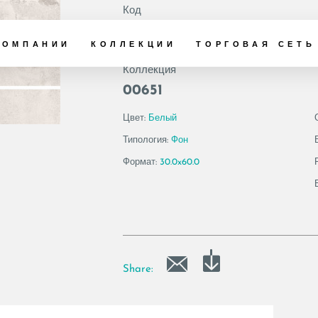
Код
156182 | COTTOF
КОМПАНИИ
КОЛЛЕКЦИИ
ТОРГОВАЯ СЕТЬ
Коллекция
00651
Цвет:
Белый
Типология:
Фон
Формат:
30.0x60.0
Share: