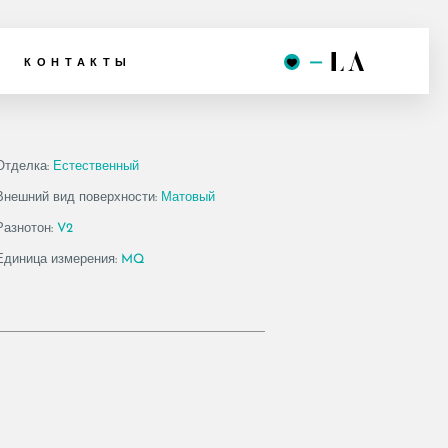
.36MSW
КОНТАКТЫ
Отделка:
Естественный
Внешний вид поверхности:
Матовый
Разнотон:
V2
Единица измерения:
MQ