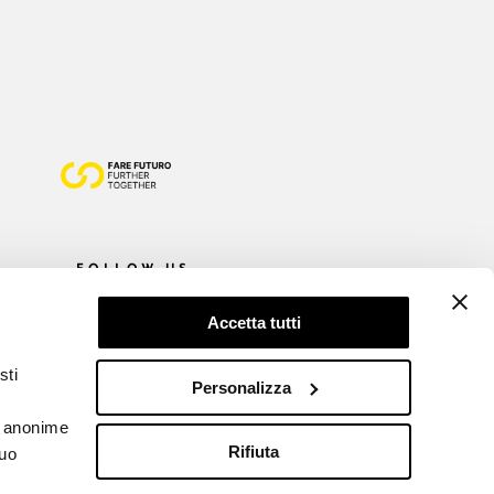
FOLLOW US
Accetta tutti
sti
Personalizza
he anonime
Rifiuta
tuo