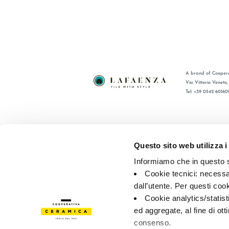
A brand of Coopera
Via Vittorio Veneto
Tel: +39 0542 60160
BRAND
FAQ
СЕРТИФИКАЦИЯ
КОНТАКТ
Questo sito web utilizza i
КОЛЛЕКЦИИ
ТОРГОВА
Informiamo che in questo si
Cookie tecnici: necessar
© 2026 - Cooperativa Ceramica d’Imola
P.IVA IT00498281203 
dall’utente. Per questi coo
Privacy Policy
—
Cookie policy
—
Privacy preferences
Cookie analytics/statist
ed aggregate, al fine di ott
consenso.