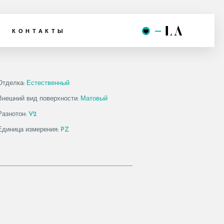
DK1 30A
КОНТАКТЫ
Отделка:
Естественный
Внешний вид поверхности:
Матовый
Разнотон:
V2
Единица измерения:
PZ