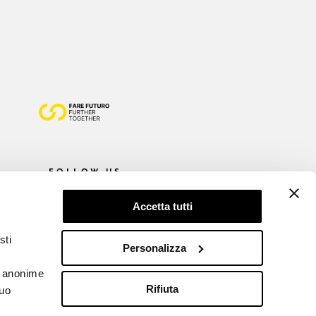
FOLLOW US
Accetta tutti
sti
Personalizza
he anonime
Rifiuta
tuo