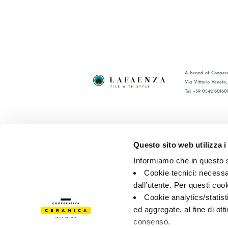
A brand of Coopera
Via Vittorio Veneto
Tel: +39 0542 60160
BRAND
FAQ
СЕРТИФИКАЦИЯ
КОНТАКТ
Questo sito web utilizza i
КОЛЛЕКЦИИ
ТОРГОВА
Informiamo che in questo si
Cookie tecnici: necessar
© 2026 - Cooperativa Ceramica d’Imola
P.IVA IT00498281203 
dall’utente. Per questi coo
Privacy Policy
—
Cookie policy
—
Privacy preferences
Cookie analytics/statist
ed aggregate, al fine di ott
consenso.