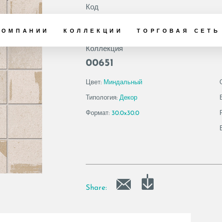
Код
156404 | COTTOF.
КОМПАНИИ
КОЛЛЕКЦИИ
ТОРГОВАЯ СЕТЬ
Коллекция
00651
Цвет:
Миндальный
Типология:
Декор
Формат:
30.0x30.0
Share: