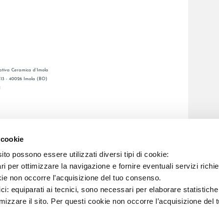
tiva Ceramica d’Imola
, 13 - 40026 Imola (BO)
1
GENERAL CATALOGUE
Ы
LAFAENZA APP
 cookie
Я СЕТЬ
to possono essere utilizzati diversi tipi di cookie:
i per ottimizzare la navigazione e fornire eventuali servizi richie
C.F. E REG. IMPR. BO 00286900378 R.E.A. BO 5545
kie non occorre l’acquisizione del tuo consenso.
ici: equiparati ai tecnici, sono necessari per elaborare statistic
imizzare il sito. Per questi cookie non occorre l’acquisizione del 