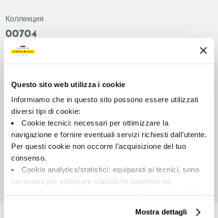
Коллекция
00704
Цвет:
Отделка:
Черный
Естественный
Типология:
Внешний вид поверхности:
Questo sito web utilizza i cookie
Фон
Матовый
Informiamo che in questo sito possono essere utilizzati
Формат:
Разнотон:
diversi tipi di cookie:
60.0x60.0
V2
Cookie tecnici: necessari per ottimizzare la
Единица измерения:
navigazione e fornire eventuali servizi richiesti dall’utente.
MQ
Per questi cookie non occorre l’acquisizione del tuo
consenso.
Cookie analytics/statistici: equiparati ai tecnici, sono
necessari per elaborare statistiche anonime ed
aggregate, al fine di ottimizzare il sito. Per questi cookie
Share:
non occorre l’acquisizione del tuo consenso.
Mostra dettagli
Cookie di profilazione/marketing: sono utilizzati, solo