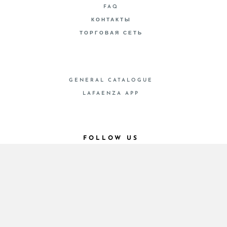
FAQ
КОНТАКТЫ
ТОРГОВАЯ СЕТЬ
GENERAL CATALOGUE
LAFAENZA APP
FOLLOW US
© 2026 - Cooperativa Ceramica d’Imola
P.IVA IT00498281203 C.F. E REG. IMPR. BO
00286900378 R.E.A. BO 5545