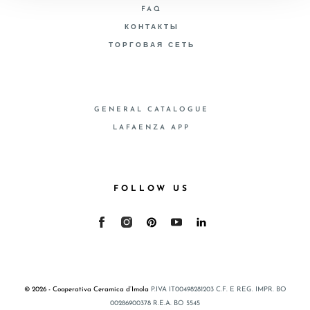
FAQ
КОНТАКТЫ
ТОРГОВАЯ СЕТЬ
GENERAL CATALOGUE
LAFAENZA APP
FOLLOW US
© 2026 - Cooperativa Ceramica d’Imola
P.IVA IT00498281203 C.F. E REG. IMPR. BO
00286900378 R.E.A. BO 5545