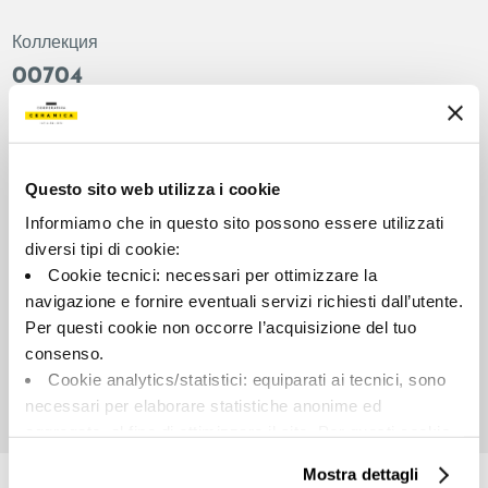
Коллекция
00704
Цвет:
Отделка:
Черный
Лаппатированный
Типология:
Внешний вид поверхности:
Questo sito web utilizza i cookie
Фон
Глянцевый
Informiamo che in questo sito possono essere utilizzati
Формат:
Разнотон:
diversi tipi di cookie:
120.0x120.0
V2
Cookie tecnici: necessari per ottimizzare la
Единица измерения:
navigazione e fornire eventuali servizi richiesti dall’utente.
MQ
Per questi cookie non occorre l’acquisizione del tuo
consenso.
Cookie analytics/statistici: equiparati ai tecnici, sono
necessari per elaborare statistiche anonime ed
aggregate, al fine di ottimizzare il sito. Per questi cookie
Share:
non occorre l’acquisizione del tuo consenso.
Mostra dettagli
Cookie di profilazione/marketing: sono utilizzati, solo