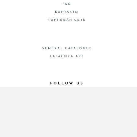
FAQ
КОНТАКТЫ
ТОРГОВАЯ СЕТЬ
GENERAL CATALOGUE
LAFAENZA APP
FOLLOW US
© 2026 - Cooperativa Ceramica d’Imola
P.IVA IT00498281203 C.F. E REG. IMPR. BO
00286900378 R.E.A. BO 5545