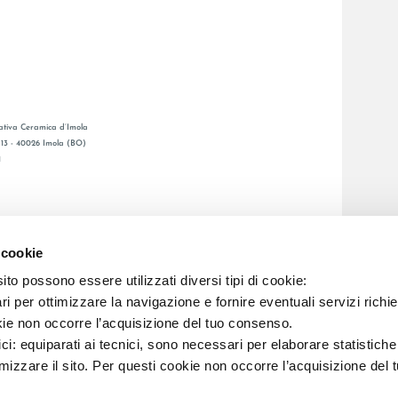
tiva Ceramica d’Imola
, 13 - 40026 Imola (BO)
1
GENERAL CATALOGUE
Ы
LAFAENZA APP
 cookie
Я СЕТЬ
to possono essere utilizzati diversi tipi di cookie:
i per ottimizzare la navigazione e fornire eventuali servizi richie
C.F. E REG. IMPR. BO 00286900378 R.E.A. BO 5545
kie non occorre l’acquisizione del tuo consenso.
ici: equiparati ai tecnici, sono necessari per elaborare statistic
imizzare il sito. Per questi cookie non occorre l’acquisizione del 