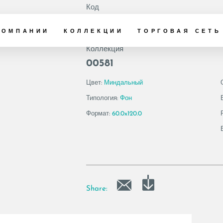
Код
165236 | LASTRA 
КОМПАНИИ
КОЛЛЕКЦИИ
ТОРГОВАЯ СЕТЬ
Коллекция
00581
Цвет:
Миндальный
Типология:
Фон
Формат:
60.0x120.0
Share: