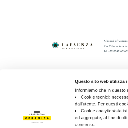
A brand of Coopera
Via Vittorio Veneto
Tel: +39 0542 60160
BRAND
FAQ
СЕРТИФИКАЦИЯ
КОНТАКТ
Questo sito web utilizza i
КОЛЛЕКЦИИ
ТОРГОВА
Informiamo che in questo si
Cookie tecnici: necessar
© 2026 - Cooperativa Ceramica d’Imola
P.IVA IT00498281203 
dall’utente. Per questi coo
Privacy Policy
—
Cookie policy
—
Privacy preferences
Cookie analytics/statist
ed aggregate, al fine di ott
consenso.