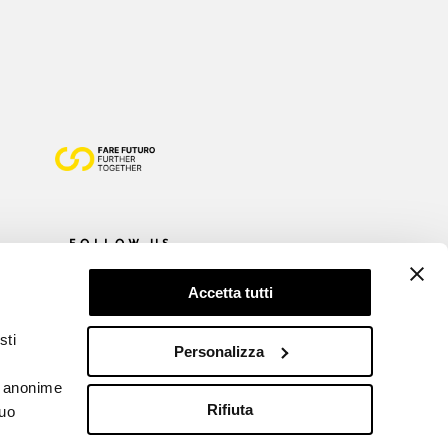
FOLLOW US
Accetta tutti
sti
Personalizza
he anonime
Rifiuta
tuo