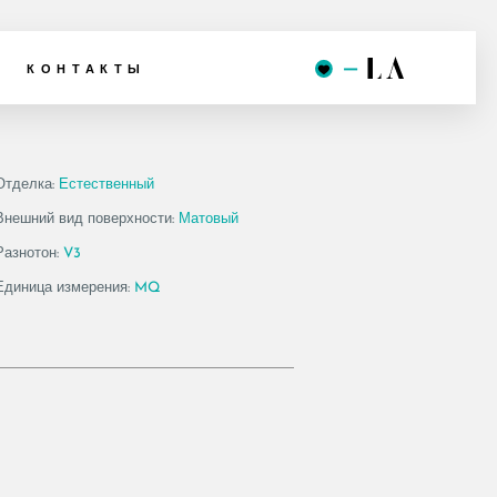
12A
КОНТАКТЫ
Отделка:
Естественный
Внешний вид поверхности:
Матовый
Разнотон:
V3
Единица измерения:
MQ