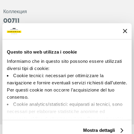
Коллекция
00711
Цвет:
Отделка:
Миндальный
Лаппатированный
Типология:
Внешний вид поверхности:
Questo sito web utilizza i cookie
Фон
Глянцевый
Informiamo che in questo sito possono essere utilizzati
Формат:
Разнотон:
diversi tipi di cookie:
90.0x90.0
V3
Cookie tecnici: necessari per ottimizzare la
Единица измерения:
navigazione e fornire eventuali servizi richiesti dall’utente.
MQ
Per questi cookie non occorre l’acquisizione del tuo
consenso.
Cookie analytics/statistici: equiparati ai tecnici, sono
necessari per elaborare statistiche anonime ed
aggregate, al fine di ottimizzare il sito. Per questi cookie
Share:
non occorre l’acquisizione del tuo consenso.
Mostra dettagli
Cookie di profilazione/marketing: sono utilizzati, solo