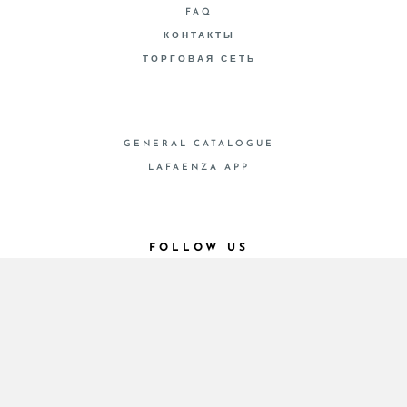
FAQ
КОНТАКТЫ
ТОРГОВАЯ СЕТЬ
GENERAL CATALOGUE
LAFAENZA APP
FOLLOW US
© 2026 - Cooperativa Ceramica d’Imola
P.IVA IT00498281203 C.F. E REG. IMPR. BO
00286900378 R.E.A. BO 5545