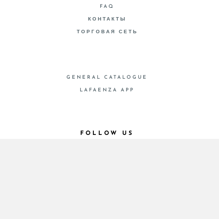
FAQ
КОНТАКТЫ
ТОРГОВАЯ СЕТЬ
GENERAL CATALOGUE
LAFAENZA APP
FOLLOW US
© 2026 - Cooperativa Ceramica d’Imola
P.IVA IT00498281203 C.F. E REG. IMPR. BO
00286900378 R.E.A. BO 5545