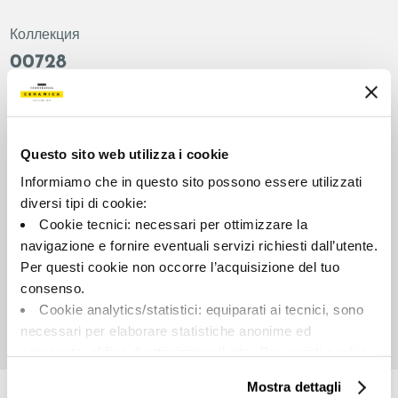
Коллекция
00728
Цвет:
Отделка:
Коричневый
Естественный
Типология:
Внешний вид поверхности:
Questo sito web utilizza i cookie
Фон
Матовый
Informiamo che in questo sito possono essere utilizzati
Формат:
Разнотон:
diversi tipi di cookie:
60.0x60.0
V2
Cookie tecnici: necessari per ottimizzare la
Единица измерения:
navigazione e fornire eventuali servizi richiesti dall’utente.
MQ
Per questi cookie non occorre l’acquisizione del tuo
consenso.
Cookie analytics/statistici: equiparati ai tecnici, sono
necessari per elaborare statistiche anonime ed
aggregate, al fine di ottimizzare il sito. Per questi cookie
Share:
non occorre l’acquisizione del tuo consenso.
Mostra dettagli
Cookie di profilazione/marketing: sono utilizzati, solo