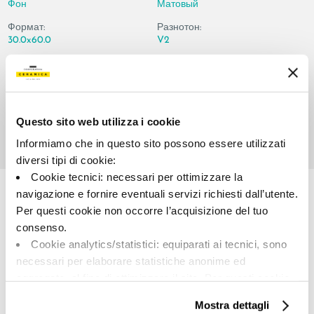
Фон
Матовый
Формат:
Разнотон:
30.0x60.0
V2
Единица измерения:
MQ
Questo sito web utilizza i cookie
Informiamo che in questo sito possono essere utilizzati
diversi tipi di cookie:
Share:
Cookie tecnici: necessari per ottimizzare la
navigazione e fornire eventuali servizi richiesti dall’utente.
Per questi cookie non occorre l’acquisizione del tuo
consenso.
Cookie analytics/statistici: equiparati ai tecnici, sono
necessari per elaborare statistiche anonime ed
aggregate, al fine di ottimizzare il sito. Per questi cookie
non occorre l’acquisizione del tuo consenso.
Mostra dettagli
Cookie di profilazione/marketing: sono utilizzati, solo
A brand of Cooperativa Ceramica d’Imola