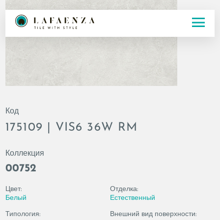
Код
175109 | VIS6 36W RM
Коллекция
00752
Цвет:
Отделка:
Белый
Естественный
Типология:
Внешний вид поверхности: