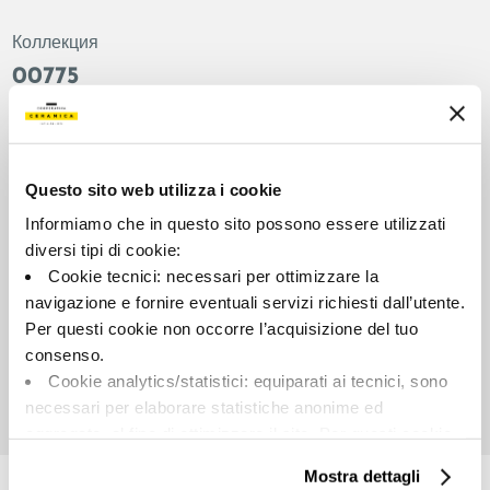
Коллекция
00775
Цвет:
Отделка:
Слоновая кость
Естественный
Типология:
Внешний вид поверхности:
Questo sito web utilizza i cookie
Фон
Матовый
Informiamo che in questo sito possono essere utilizzati
Формат:
Разнотон:
diversi tipi di cookie:
60.0x60.0
V2
Cookie tecnici: necessari per ottimizzare la
Единица измерения:
navigazione e fornire eventuali servizi richiesti dall’utente.
MQ
Per questi cookie non occorre l’acquisizione del tuo
consenso.
Cookie analytics/statistici: equiparati ai tecnici, sono
necessari per elaborare statistiche anonime ed
aggregate, al fine di ottimizzare il sito. Per questi cookie
Share:
non occorre l’acquisizione del tuo consenso.
Mostra dettagli
Cookie di profilazione/marketing: sono utilizzati, solo