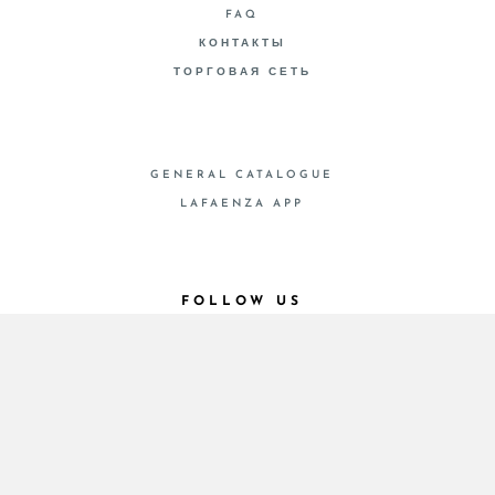
FAQ
КОНТАКТЫ
ТОРГОВАЯ СЕТЬ
GENERAL CATALOGUE
LAFAENZA APP
FOLLOW US
© 2026 - Cooperativa Ceramica d’Imola
P.IVA IT00498281203 C.F. E REG. IMPR. BO
00286900378 R.E.A. BO 5545