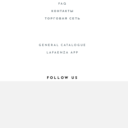
FAQ
КОНТАКТЫ
ТОРГОВАЯ СЕТЬ
GENERAL CATALOGUE
LAFAENZA APP
FOLLOW US
© 2026 - Cooperativa Ceramica d’Imola
P.IVA IT00498281203 C.F. E REG. IMPR. BO
00286900378 R.E.A. BO 5545