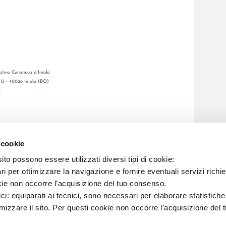
tiva Ceramica d’Imola
, 13 - 40026 Imola (BO)
1
GENERAL CATALOGUE
Ы
LAFAENZA APP
 cookie
Я СЕТЬ
to possono essere utilizzati diversi tipi di cookie:
i per ottimizzare la navigazione e fornire eventuali servizi richie
C.F. E REG. IMPR. BO 00286900378 R.E.A. BO 5545
kie non occorre l’acquisizione del tuo consenso.
ici: equiparati ai tecnici, sono necessari per elaborare statistic
imizzare il sito. Per questi cookie non occorre l’acquisizione del 