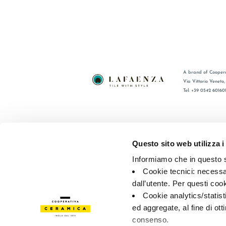
A brand of Coopera
Via Vittorio Veneto
Tel: +39 0542 60160
BRAND
FAQ
СЕРТИФИКАЦИЯ
КОНТАКТ
Questo sito web utilizza i
КОЛЛЕКЦИИ
ТОРГОВА
Informiamo che in questo si
Cookie tecnici: necessar
© 2026 - Cooperativa Ceramica d’Imola
P.IVA IT00498281203 
dall’utente. Per questi coo
Privacy Policy
—
Cookie policy
—
Privacy preferences
Cookie analytics/statist
ed aggregate, al fine di ott
consenso.