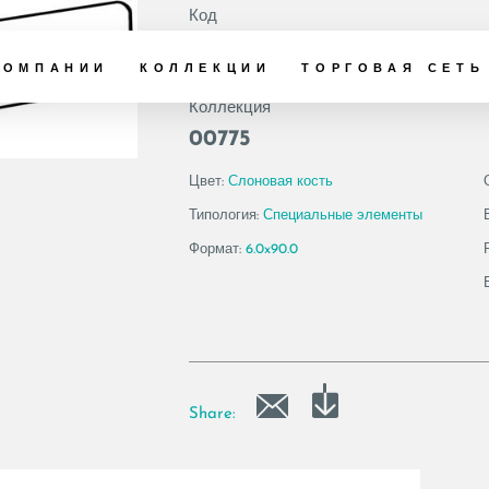
Код
179259 | GEA6 BT
КОМПАНИИ
КОЛЛЕКЦИИ
ТОРГОВАЯ СЕТЬ
Коллекция
00775
Цвет:
Слоновая кость
Типология:
Специальные элементы
Формат:
6.0x90.0
Share: