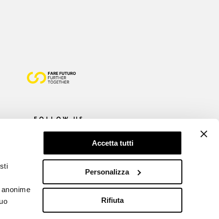
FOLLOW US
Accetta tutti
sti
Personalizza
he anonime
Rifiuta
tuo