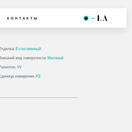
90AV
КОНТАКТЫ
Отделка:
Естественный
Внешний вид поверхности:
Матовый
Разнотон:
V2
Единица измерения:
PZ