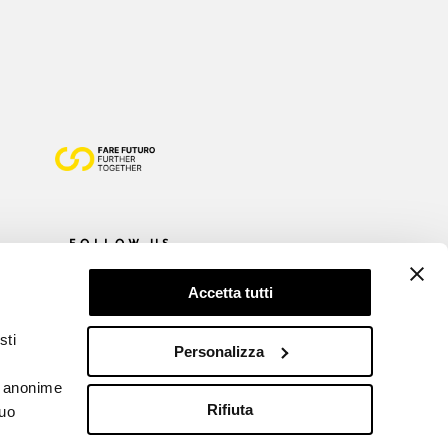
FOLLOW US
Accetta tutti
sti
Personalizza
he anonime
Rifiuta
tuo