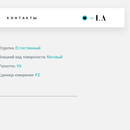
 12MS S
КОНТАКТЫ
Отделка:
Естественный
Внешний вид поверхности:
Матовый
Разнотон:
V2
Единица измерения:
PZ