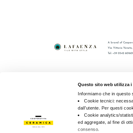
A brand of Coopera
Via Vittorio Veneto
Tel: +39 0542 60160
BRAND
FAQ
СЕРТИФИКАЦИЯ
КОНТАКТ
Questo sito web utilizza i
КОЛЛЕКЦИИ
ТОРГОВА
Informiamo che in questo si
Cookie tecnici: necessar
© 2026 - Cooperativa Ceramica d’Imola
P.IVA IT00498281203 
dall’utente. Per questi coo
Privacy Policy
—
Cookie policy
—
Privacy preferences
Cookie analytics/statist
ed aggregate, al fine di ott
consenso.