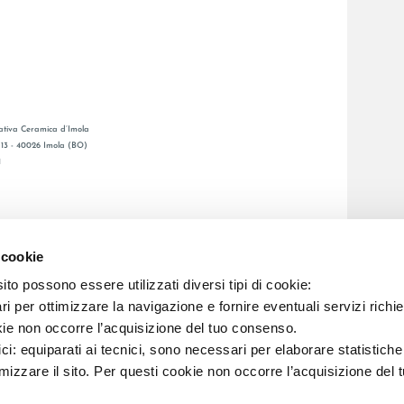
tiva Ceramica d’Imola
, 13 - 40026 Imola (BO)
1
GENERAL CATALOGUE
Ы
LAFAENZA APP
 cookie
Я СЕТЬ
to possono essere utilizzati diversi tipi di cookie:
i per ottimizzare la navigazione e fornire eventuali servizi richie
C.F. E REG. IMPR. BO 00286900378 R.E.A. BO 5545
kie non occorre l’acquisizione del tuo consenso.
ici: equiparati ai tecnici, sono necessari per elaborare statistic
imizzare il sito. Per questi cookie non occorre l’acquisizione del 