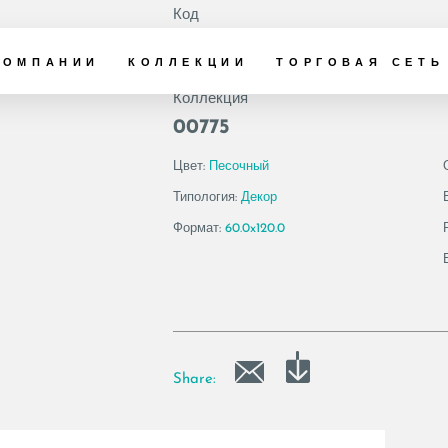
Код
179337 | GEA6 DK
КОМПАНИИ
КОЛЛЕКЦИИ
ТОРГОВАЯ СЕТЬ
Коллекция
00775
Цвет:
Песочный
Типология:
Декор
Формат:
60.0x120.0
Share: