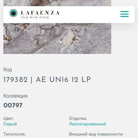
Код
179382 | AE UNI6 12 LP
Коллекция
00797
Цвет:
Отделка:
Серый
Лаппатированный
Типология:
Внешний вид поверхности: