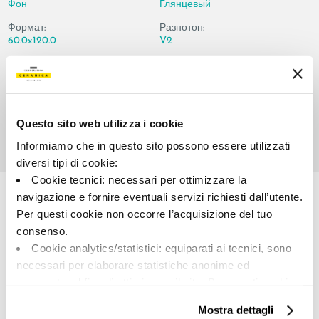
Фон
Глянцевый
Формат:
Разнотон:
60.0x120.0
V2
Единица измерения:
MQ
Questo sito web utilizza i cookie
Informiamo che in questo sito possono essere utilizzati
diversi tipi di cookie:
Share:
Cookie tecnici: necessari per ottimizzare la
navigazione e fornire eventuali servizi richiesti dall’utente.
Per questi cookie non occorre l’acquisizione del tuo
consenso.
Cookie analytics/statistici: equiparati ai tecnici, sono
necessari per elaborare statistiche anonime ed
aggregate, al fine di ottimizzare il sito. Per questi cookie
non occorre l’acquisizione del tuo consenso.
Mostra dettagli
Cookie di profilazione/marketing: sono utilizzati, solo
A brand of Cooperativa Ceramica d’Imola