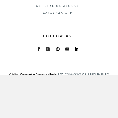
GENERAL CATALOGUE
LAFAENZA APP
FOLLOW US
© 2026 - Cooperativa Ceramica d’Imola
P.IVA IT00498281203 C.F. E REG. IMPR. BO
00286900378 R.E.A. BO 5545
Privacy Policy
—
Cookie policy
—
Privacy preferences