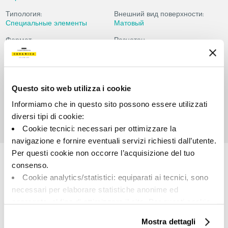
Типология:
Внешний вид поверхности:
Специальные элементы
Матовый
Формат:
Разнотон:
30.0x60.0
V2
Единица измерения:
PZ
Questo sito web utilizza i cookie
Informiamo che in questo sito possono essere utilizzati
diversi tipi di cookie:
Cookie tecnici: necessari per ottimizzare la
navigazione e fornire eventuali servizi richiesti dall’utente.
Share:
Per questi cookie non occorre l’acquisizione del tuo
consenso.
Cookie analytics/statistici: equiparati ai tecnici, sono
necessari per elaborare statistiche anonime ed
aggregate, al fine di ottimizzare il sito. Per questi cookie
non occorre l’acquisizione del tuo consenso.
Mostra dettagli
Cookie di profilazione/marketing: sono utilizzati, solo