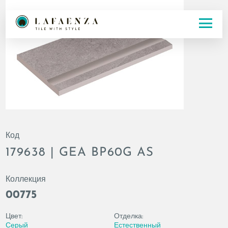
Код
179638 | GEA BP60G AS
Коллекция
00775
Цвет:
Отделка:
Серый
Естественный