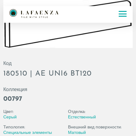
Код
180510 | AE UNI6 BT120
Коллекция
00797
Цвет:
Отделка:
Серый
Естественный
Типология:
Внешний вид поверхности:
Специальные элементы
Матовый