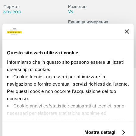
Формат:
Разнотон:
6.0x120.0
V2
Единица измерения:
PZ
Questo sito web utilizza i cookie
Informiamo che in questo sito possono essere utilizzati
Share:
diversi tipi di cookie:
Cookie tecnici: necessari per ottimizzare la
navigazione e fornire eventuali servizi richiesti dall’utente.
Per questi cookie non occorre l’acquisizione del tuo
consenso.
Cookie analytics/statistici: equiparati ai tecnici, sono
necessari per elaborare statistiche anonime ed
aggregate, al fine di ottimizzare il sito. Per questi cookie
non occorre l’acquisizione del tuo consenso.
A brand of Cooperativa Ceramica d’Imola
Mostra dettagli
Cookie di profilazione/marketing: sono utilizzati, solo