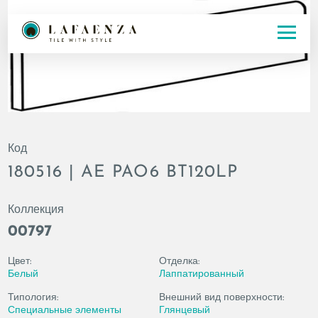
Код
180516 | AE PAO6 BT120LP
Коллекция
00797
Цвет:
Отделка:
Белый
Лаппатированный
Типология:
Внешний вид поверхности:
Специальные элементы
Глянцевый