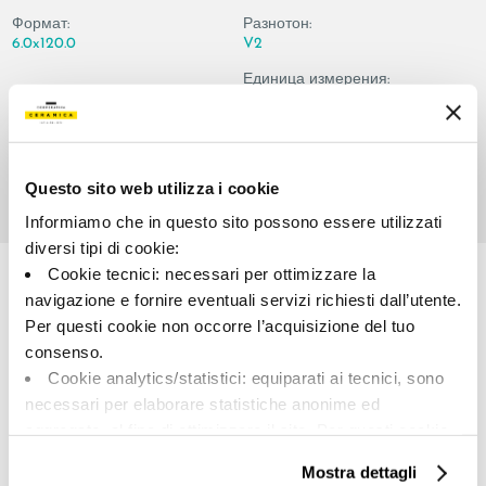
Формат:
Разнотон:
6.0x120.0
V2
Единица измерения:
PZ
Questo sito web utilizza i cookie
Informiamo che in questo sito possono essere utilizzati
Share:
diversi tipi di cookie:
Cookie tecnici: necessari per ottimizzare la
navigazione e fornire eventuali servizi richiesti dall’utente.
Per questi cookie non occorre l’acquisizione del tuo
consenso.
Cookie analytics/statistici: equiparati ai tecnici, sono
necessari per elaborare statistiche anonime ed
aggregate, al fine di ottimizzare il sito. Per questi cookie
non occorre l’acquisizione del tuo consenso.
A brand of Cooperativa Ceramica d’Imola
Mostra dettagli
Cookie di profilazione/marketing: sono utilizzati, solo